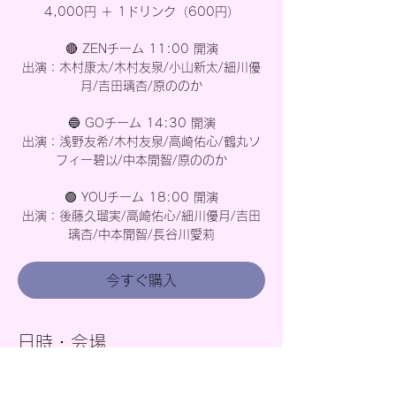
4,000円 ＋ 1ドリンク（600円）
🔴 ZENチーム 11:00 開演
出演：木村康太/木村友泉/小山新太/細川優
月/吉田璃杏/原ののか
🔵 GOチーム 14:30 開演
出演：浅野友希/木村友泉/高崎佑心/鶴丸ソ
フィー碧以/中本開智/原ののか
🟢 YOUチーム 18:00 開演
出演：後藤久瑠実/高崎佑心/細川優月/吉田
璃杏/中本開智/長谷川愛莉
今すぐ購入
日時・会場
2026年9月06日 11:00 – 20:00
豊島区, 日本、〒171-0031 東京都豊島区